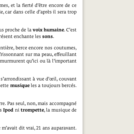
es, et la fierté d’être encore de ce
 car dans celle d’après il sera trop
plus proche de la
voix humaine
. C’est
 présent enchante les
sons
.
frontière, berce encore nos coutumes,
frissonnant sur ma peau, effeuillant
x murmurent qu’ici ou là l’important
s’arrondissant à vue d’œil, couvant
cette
musique
les a toujours bercés.
erre. Pas seul, non, mais accompagné
ns
Ipod
ni
trompette
, la musique de
e m’avait dit vrai, 21 ans auparavant.