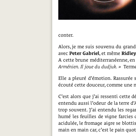
conter.
Alors, je me suis souvenu du gran
avec
Peter Gabriel
, et même
Ridley
A cette brune méditerranéenne, en l
Arménien. Il joue du dudjuk. »
Terme
Elle a pleuré d’émotion. Rassurée s
écouté cette douceur, comme une no
C’est alors que j’ai ressenti cette 
entendu aussi l’odeur de la terre d’
trop souvent. J’ai entendu les rega
humé les feuilles de vigne farcies 
acidulée, le fromage aigre se blotti
main en main car, c’est le pain quot