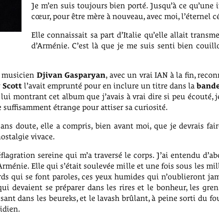
Je m’en suis toujours bien porté. Jusqu’à ce qu’une 
cœur, pour être mère à nouveau, avec moi, l’éternel cé
Elle connaissait sa part d’Italie qu’elle allait transm
d’Arménie. C’est là que je me suis senti bien couill
d musicien
Djivan Gasparyan
, avec un vrai IAN à la fin, reco
 Scott
l’avait emprunté pour en inclure un titre dans la
bande
ui montrant cet album que j’avais à vrai dire si peu écouté, j
 suffisamment étrange pour attiser sa curiosité.
ans doute, elle a compris, bien avant moi, que je devrais fair
stalgie vivace.
déflagration sereine qui m’a traversé le corps. J’ai entendu d’ab
Arménie. Elle qui s’était soulevée mille et une fois sous les mi
rds qui se font paroles, ces yeux humides qui n’oublieront jam
qui devaient se préparer dans les rires et le bonheur, les gren
ssant dans les beureks, et le lavash brûlant, à peine sorti du fo
idien.