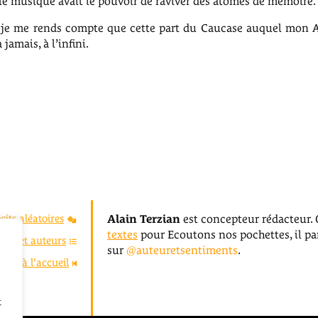
e musique avait le pouvoir de raviver des atomes de mémoire.
, je me rends compte que cette part du Caucase auquel mon A
jamais, à l’infini.
cits aléatoires
Alain Terzian
est concepteur rédacteur. 
textes
pour Ecoutons nos pochettes, il par
stes et auteurs
sur
@auteuretsentiments
.
tour à l'accueil
t