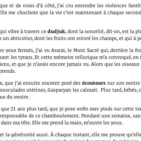
ue et de roses d’à côté, j’ai cru entendre les violences fantôm
lle me chuchote que la vie c’est maintenant à chaque seconde,
 qui vibre à travers ce
dudjuk
, dont la sonorité, dit-on, est la 
s un abricotier, dont les fruits ont enivré les champs, et qui à
les yeux fermés, j’ai vu Ararat, le Mont Sacré qui, derrière la 
guant les tyrans. Et cette mémoire tellurique m’a convoqué, en 
iens, et que je n’avais encore jamais vu. Alors que les oiseau
mprends.
x, que j’ai ensuite souvent posé des
écouteurs
sur son ventre 
ousculades utérines, Gasparyan les calmait. Plus tard, bébés, 
que du ventre.
 que 21 ans plus tard, que je pose enfin mes pieds sur cette t
la responsable de ce chamboulement. Pendant une semaine, sa
ans ma tête. Elle me prend la main, m’ouvre les yeux.
 et la générosité aussi. À chaque instant, elle me prouve qu’ell