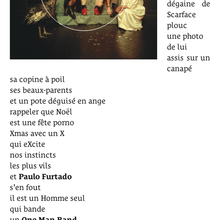
dégaine de
Scarface
plouc
une photo
de lui
assis sur un
canapé
sa copine à poil
ses beaux-parents
et un pote déguisé en ange
rappeler que Noël
est une fête porno
Xmas avec un X
qui eXcite
nos instincts
les plus vils
et
Paulo Furtado
s’en fout
il est un Homme seul
qui bande
un
One Man Band