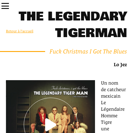
THE LEGENDARY
TIGERMAN
Retour à l'accueil
Fuck Christmas I Got The Blues
Lo Jez
Un nom
de catcheur
mexicain
Le
Légendaire
Homme
Tigre
une