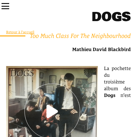
DOGS
Retour à l'accueil
Too Much Class For The Neighbourhood
Mathieu David Blackbird
La pochette
du
troisième
album des
Dogs
n’est