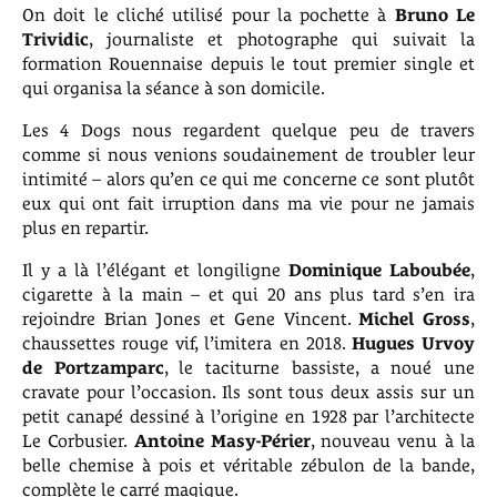
On doit le cliché utilisé pour la pochette à
Bruno Le
Trividic
, journaliste et photographe qui suivait la
formation Rouennaise depuis le tout premier single et
qui organisa la séance à son domicile.
Les 4 Dogs nous regardent quelque peu de travers
comme si nous venions soudainement de troubler leur
intimité – alors qu’en ce qui me concerne ce sont plutôt
eux qui ont fait irruption dans ma vie pour ne jamais
plus en repartir.
Il y a là l’élégant et longiligne
Dominique Laboubée
,
cigarette à la main – et qui 20 ans plus tard s’en ira
rejoindre Brian Jones et Gene Vincent.
Michel Gross
,
chaussettes rouge vif, l’imitera en 2018.
Hugues Urvoy
de Portzamparc
, le taciturne bassiste, a noué une
cravate pour l’occasion. Ils sont tous deux assis sur un
petit canapé dessiné à l’origine en 1928 par l’architecte
Le Corbusier.
Antoine Masy-Périer
, nouveau venu à la
belle chemise à pois et véritable zébulon de la bande,
complète le carré magique.