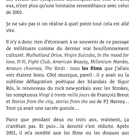
eux, n’ont plus qu’une lointaine ressemblance avec celui
de 2001.
Je ne sais pas si on réalise à quel point tout cela est allé
vite.
Il n’y a donc rien d’étonnant à se souvenir de ce passage
de millénaire comme du dernier vrai bouillonnement
culturel.
Mulholland Drive, Virgin Suicides, In the mood for
love, Yi-Yi, Fight Club, American Beauty, Millenium Mambo,
Amours chiennes, The Yards :
tous
les films
que j’allais
voir étaient bons. Côté musique, pareil : il y avait eu la
sublime déflagration poétique des Islandais de Sigur
Rós, le renouveau du rock new-yorkais avec les Strokes,
les somptueux
Vingt à trente mille jours
de Françoiz Breut
et
Stories from the city, stories from the sea
de PJ Harvey…
Tout ça avait une sacrée gueule…
Parce que pendant deux ou trois ans, vraiment, ça
n’arrêtait pas. Et puis…la densité s’est réduite. Après
2001, il m’a semblé que les films ou les disques qui