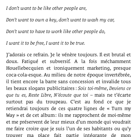
I don’t want to be like other people are,
Don’t want to own a key, don’t want to wash my car,
Don’t want to have to work like other people do,
I want it to be free, I want it to be true.
J’adorais ce refrain. Je le vénère toujours. Il est brutal et
doux. Fatigué et subversif. A la fois méchamment
Houellebecquien et ironiquement marketing, presque
coca-cola-esque. Au milieu de notre époque invertébrée,
il tient encore la barre sans concession et invalide tous
les beaux slogans publicitaires :
Sois toi-même
,
Deviens ce
que tu es, Reste Libre, N’écoute que toi
– mais ne t’écarte
surtout pas du troupeau. C’est au fond ce que je
retiendrai toujours de ces quatre lignes de « Turn my
Way » et de cet album : ils me rapprochent de moi-même
et me préservent de leur mieux d’un monde qui voudrait
me faire croire que je suis l’un de ses habitants ou qu’y
trouver ma place fait partie intégrante de mon