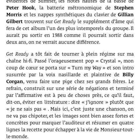
évidentes de Sumner, les notes hautes de la basse de
Peter Hook
, la batterie métronomique de
Stephen
Morris
et les nappes synthétiques du clavier de
Gillian
Gilbert
trouvent sur
Get Ready
le supplément d’âme qui
fera de cet album l’un des plus intemporels du groupe. Il
aurait pu sortir en 1988 comme il pourrait sortir dans
deux ans, on ne verrait aucune différence.
Get Ready
a tôt fait de tourner à plein régime sur ma
chaîne hi-fi. Passé l’orageusement pop « Crystal », mon
coup de cœur se porta sur « Turn my Way » et son intro
susurrée par la voix nasillarde et plaintive de
Billy
Corgan
, venu faire une pige chez ses grands frères. Le
refrain, construit sur une série de négations et terminé
par l’affirmative est à peu de choses près, ce qu’il faut,
dit-on, éviter en littérature : dire « j’ignore » plutôt que
« je ne sais pas « . Mais ici, c’est juste une chanson, on
ne va pas chipoter, et les images sont bien assez fortes et
concrètes pour marquer l’auditeur et résumer en quatre
lignes la recette pour échapper à la vie de Monsieur-tout-
le-monde.