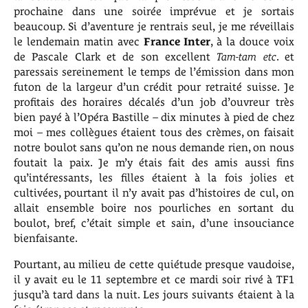
prochaine dans une soirée imprévue et je sortais
beaucoup. Si d’aventure je rentrais seul, je me réveillais
le lendemain matin avec
France Inter
, à la douce voix
de Pascale Clark et de son excellent
Tam-tam etc
. et
paressais sereinement le temps de l’émission dans mon
futon de la largeur d’un crédit pour retraité suisse. Je
profitais des horaires décalés d’un job d’ouvreur très
bien payé à l’Opéra Bastille – dix minutes à pied de chez
moi – mes collègues étaient tous des crèmes, on faisait
notre boulot sans qu’on ne nous demande rien, on nous
foutait la paix. Je m’y étais fait des amis aussi fins
qu’intéressants, les filles étaient à la fois jolies et
cultivées, pourtant il n’y avait pas d’histoires de cul, on
allait ensemble boire nos pourliches en sortant du
boulot, bref, c’était simple et sain, d’une insouciance
bienfaisante.
Pourtant, au milieu de cette quiétude presque vaudoise,
il y avait eu le 11 septembre et ce mardi soir rivé à TF1
jusqu’à tard dans la nuit. Les jours suivants étaient à la