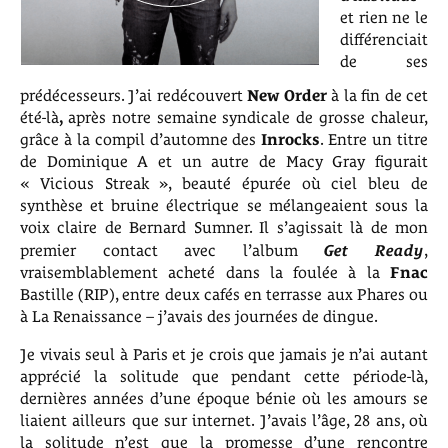
et rien ne le
différenciait
de ses
prédécesseurs. J’ai redécouvert
New Order
à la fin de cet
été-là
,
après notre semaine syndicale de grosse chaleur,
grâce à la compil d’automne des
Inrocks
. Entre un titre
de Dominique A et un autre de Macy Gray figurait
« Vicious Streak », beauté épurée où ciel bleu de
synthèse et bruine électrique se mélangeaient sous la
voix claire de Bernard Sumner. Il s’agissait là de mon
premier contact avec l’album
Get Ready
,
vraisemblablement acheté dans la foulée à la
Fnac
Bastille (RIP), entre deux cafés en terrasse aux Phares ou
à La Renaissance – j’avais des journées de dingue.
Je vivais seul à Paris et je crois que jamais je n’ai autant
apprécié la solitude que pendant cette période-là,
dernières années d’une époque bénie où les amours se
liaient ailleurs que sur internet. J’avais l’âge, 28 ans, où
la solitude n’est que la promesse d’une rencontre