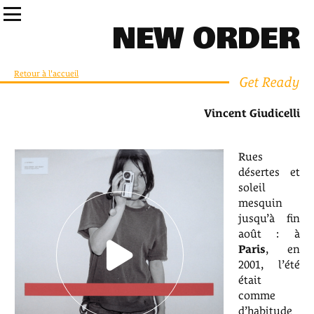
NEW ORDER
Retour à l'accueil
Get Ready
Vincent Giudicelli
Rues
désertes et
soleil
mesquin
jusqu’à fin
août : à
Paris
, en
2001, l’été
était
comme
d’habitude