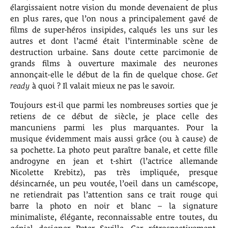
élargissaient notre vision du monde devenaient de plus
en plus rares, que l’on nous a principalement gavé de
films de super-héros insipides, calqués les uns sur les
autres et dont l’acmé était l’interminable scène de
destruction urbaine. Sans doute cette parcimonie de
grands films à ouverture maximale des neurones
annonçait-elle le début de la fin de quelque chose.
Get
ready
à quoi ? Il valait mieux ne pas le savoir.
Toujours est-il que parmi les nombreuses sorties que je
retiens de ce début de siècle, je place celle des
mancuniens parmi les plus marquantes. Pour la
musique évidemment mais aussi grâce (ou à cause) de
sa pochette. La photo peut paraître banale, et cette fille
androgyne en jean et t-shirt (l’actrice allemande
Nicolette Krebitz), pas très impliquée, presque
désincarnée, un peu voutée, l’oeil dans un caméscope,
ne retiendrait pas l’attention sans ce trait rouge qui
barre la photo en noir et blanc – la signature
minimaliste, élégante, reconnaissable entre toutes, du