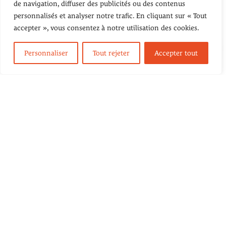
de navigation, diffuser des publicités ou des contenus
Ecoutons nos Pochettes publie sur ce site vos
récits
, mais aussi
personnalisés et analyser notre trafic. En cliquant sur « Tout
les présente en
lecture musicale
(si possible avec vous), en
podcast
accepter », vous consentez à notre utilisation des cookies.
et dans une première
anthologie
parue aux Editions
1
Densité.
contact@ecoutonsnospochettes.com
Personnaliser
Tout rejeter
Accepter tout
LES RÉCITS
A day in the life