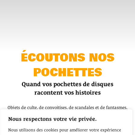
ÉCOUTONS NOS
POCHETTES
Quand vos pochettes de disques
racontent vos histoires
Objets de culte, de convoitises, de scandales et de fantasmes,
tout a déjà été raconté sur les pochettes de disques. Tout, sauf
Nous respectons votre vie privée.
ces moments de nos vies auxquels l’une d’entre elles est
intimement liée : une love affair, un révolte, un égo en
Nous utilisons des cookies pour améliorer votre expérience
devenir…