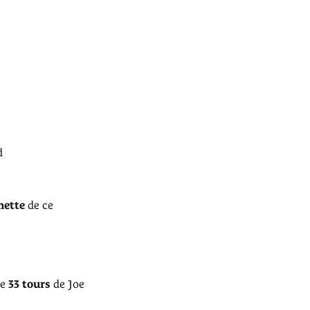
d
hette
de ce
de
33 tours
de Joe