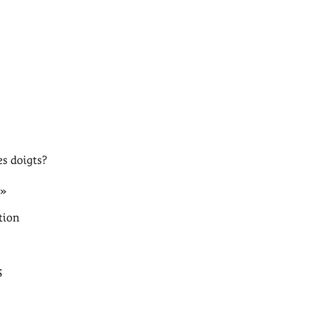
es doigts?
 »
tion
S