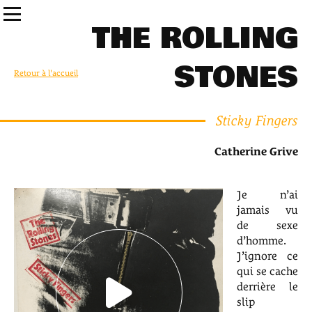
THE ROLLING
STONES
Retour à l'accueil
Sticky Fingers
Catherine Grive
Je n’ai
jamais vu
de sexe
d’homme.
J’ignore ce
qui se cache
derrière le
slip