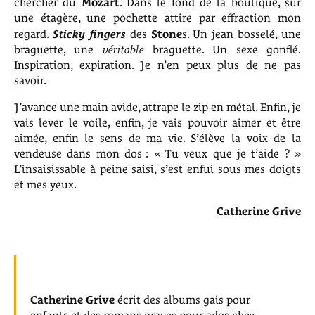
chercher du
Mozart
. Dans le fond de la boutique, sur
une étagère, une pochette attire par effraction mon
regard.
Sticky fingers
des
Stone
s. Un jean bosselé, une
braguette, une
véritable
braguette. Un sexe gonflé.
Inspiration, expiration. Je n’en peux plus de ne pas
savoir.
J’avance une main avide, attrape le zip en métal. Enfin, je
vais lever le voile, enfin, je vais pouvoir aimer et être
aimée, enfin le sens de ma vie. S’élève la voix de la
vendeuse dans mon dos : « Tu veux que je t’aide ? »
L’insaisissable à peine saisi, s’est enfui sous mes doigts
et mes yeux.
Catherine Grive
Catherine Grive
écrit des albums gais pour