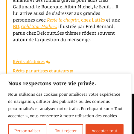
enfants et des romans graves pour ados chez
Gallimard, le Rouergue, Albin Michel, le Seuil… Il
lui arrive aussi de s’adresser aux grandes
personnes avec
Reste le chagrin
, chez Lattès
et une
BD,
Gold Star Mothers
illustrée par Fred Bernard,
parue chez Delcourt.Ses thèmes rôdent souvent
autour de la question du mensonge.
Récits aléatoires
Récits par artistes et auteurs
Retour à l'accueil
Nous respectons votre vie privée.
Nous utilisons des cookies pour améliorer votre expérience
de navigation, diffuser des publicités ou des contenus
Écoutons Nos pochettes
personnalisés et analyser notre trafic. En cliquant sur « Tout
accepter », vous consentez à notre utilisation des cookies.
Personnaliser
Tout rejeter
Accepter tout
Mentions légales