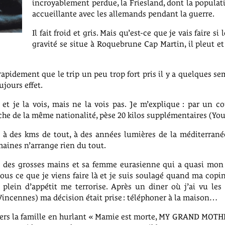
incroyablement perdue, la Friesland, dont la populati
accueillante avec les allemands pendant la guerre.
Il fait froid et gris. Mais qu’est-ce que je vais faire s
gravité se situe à Roquebrune Cap Martin, il pleut et 
rapidement que le trip un peu trop fort pris il y a quelques se
ujours effet.
nd et je la vois, mais ne la vois pas. Je m’explique : par un 
che de la même nationalité, pèse 20 kilos supplémentaires (You’
 à des kms de tout, à des années lumières de la méditerranée, 
emaines n’arrange rien du tout.
c des grosses mains et sa femme eurasienne qui a quasi mon 
tous ce que je viens faire là et je suis soulagé quand ma cop
plein d’appétit me terrorise. Après un diner où j’ai vu les
incennes) ma décision était prise : téléphoner à la maison…
vers la famille en hurlant « Mamie est morte, MY GRAND MOTHER 