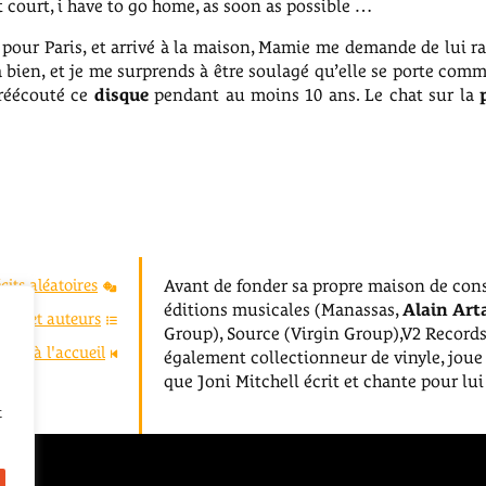
ut court, i have to go home, as soon as possible …
n pour Paris, et arrivé à la maison, Mamie me demande de lui ra
va bien, et je me surprends à être soulagé qu’elle se porte com
 réécouté ce
disque
pendant au moins 10 ans. Le chat sur la
cits aléatoires
Avant de fonder sa propre maison de cons
éditions musicales (Manassas,
Alain Art
stes et auteurs
Group), Source (Virgin Group),V2 Records 
tour à l'accueil
également collectionneur de vinyle, joue
que Joni Mitchell écrit et chante pour lui
t