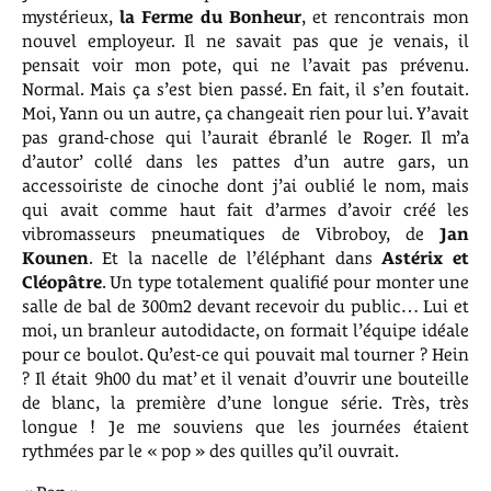
mystérieux,
la Ferme du Bonheur
, et rencontrais mon
nouvel employeur. Il ne savait pas que je venais, il
pensait voir mon pote, qui ne l’avait pas prévenu.
Normal. Mais ça s’est bien passé. En fait, il s’en foutait.
Moi, Yann ou un autre, ça changeait rien pour lui. Y’avait
pas grand-chose qui l’aurait ébranlé le Roger. Il m’a
d’autor’ collé dans les pattes d’un autre gars, un
accessoiriste de cinoche dont j’ai oublié le nom, mais
qui avait comme haut fait d’armes d’avoir créé les
vibromasseurs pneumatiques de Vibroboy, de
Jan
Kounen
. Et la nacelle de l’éléphant dans
Astérix et
Cléopâtre
. Un type totalement qualifié pour monter une
salle de bal de 300m2 devant recevoir du public… Lui et
moi, un branleur autodidacte, on formait l’équipe idéale
pour ce boulot. Qu’est-ce qui pouvait mal tourner ? Hein
? Il était 9h00 du mat’ et il venait d’ouvrir une bouteille
de blanc, la première d’une longue série. Très, très
longue ! Je me souviens que les journées étaient
rythmées par le « pop » des quilles qu’il ouvrait.