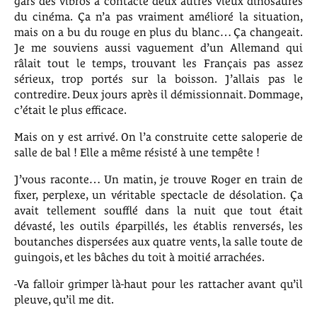
gars des vibros a contacté deux autres vieux dinosaures
du cinéma. Ça n’a pas vraiment amélioré la situation,
mais on a bu du rouge en plus du blanc… Ça changeait.
Je me souviens aussi vaguement d’un Allemand qui
râlait tout le temps, trouvant les Français pas assez
sérieux, trop portés sur la boisson. J’allais pas le
contredire. Deux jours après il démissionnait. Dommage,
c’était le plus efficace.
Mais on y est arrivé. On l’a construite cette saloperie de
salle de bal ! Elle a même résisté à une tempête !
J’vous raconte… Un matin, je trouve Roger en train de
fixer, perplexe, un véritable spectacle de désolation. Ça
avait tellement soufflé dans la nuit que tout était
dévasté, les outils éparpillés, les établis renversés, les
boutanches dispersées aux quatre vents, la salle toute de
guingois, et les bâches du toit à moitié arrachées.
-Va falloir grimper là-haut pour les rattacher avant qu’il
pleuve, qu’il me dit.