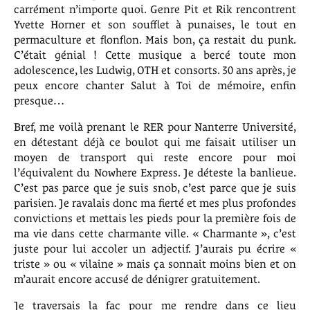
carrément n’importe quoi. Genre Pit et Rik rencontrent
Yvette Horner et son soufflet à punaises, le tout en
permaculture et flonflon. Mais bon, ça restait du punk.
C’était génial ! Cette musique a bercé toute mon
adolescence, les Ludwig, OTH et consorts. 30 ans après, je
peux encore chanter Salut à Toi de mémoire, enfin
presque…
Bref, me voilà prenant le RER pour Nanterre Université,
en détestant déjà ce boulot qui me faisait utiliser un
moyen de transport qui reste encore pour moi
l’équivalent du Nowhere Express. Je déteste la banlieue.
C’est pas parce que je suis snob, c’est parce que je suis
parisien. Je ravalais donc ma fierté et mes plus profondes
convictions et mettais les pieds pour la première fois de
ma vie dans cette charmante ville. « Charmante », c’est
juste pour lui accoler un adjectif. J’aurais pu écrire «
triste » ou « vilaine » mais ça sonnait moins bien et on
m’aurait encore accusé de dénigrer gratuitement.
Je traversais la fac pour me rendre dans ce lieu