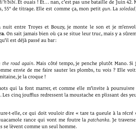
di’h’bibi
. Et ouais ! Et… nan, c’est pas une bataille de Juin 42. 
, 55° de titrage. Elle est comme ça, mon petit
gun
. La
soledad
nuit entre Troyes et Bouzy, je monte le son et je m’envol
ra
. On sait jamais bien où ça se situe leur truc, mais y a sûr
qu’il est déjà passé au bar :
 the road again
. Mais côté tempo, je penche plutôt Mano. Si j
mme envie de me faire sauter les plombs, tu vois ? Elle voit
mitaine, je la croque !
mots qui la font marrer, et comme elle m’invite à poursuivr
e. Les cinq joufflus redressent la moustache en plissant des ye
e-t-elle, ce qui doit vouloir dire « tare ta gueule à la récré 
u guacamole rance qui vont me foutre la
patchanka
. Je travers
ulos se lèvent comme un seul homme.