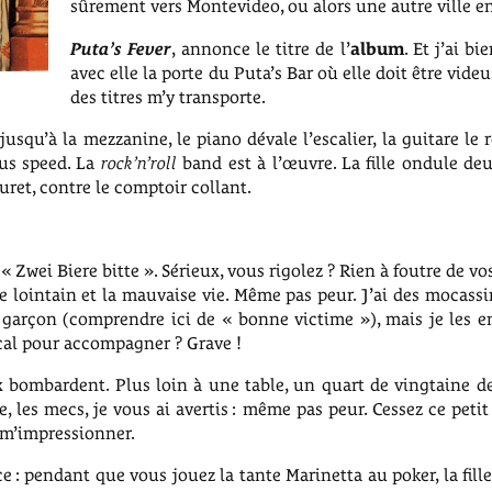
sûrement vers Montevideo, ou alors une autre ville en 
Puta’s Fever
, annonce le titre de l’
album
. Et j’ai b
avec elle la porte du Puta’s Bar où elle doit être vid
des titres m’y transporte.
squ’à la mezzanine, le piano dévale l’escalier, la guitare le 
us speed. La
rock’n’roll
band est à l’œuvre. La fille ondule de
uret, contre le comptoir collant.
 Zwei Biere bitte ». Sérieux, vous rigolez ? Rien à foutre de vos
, le lointain et la mauvaise vie. Même pas peur. J’ai des mocass
garçon (comprendre ici de « bonne victime »), mais je les e
cal pour accompagner ? Grave !
ux bombardent. Plus loin à une table, un quart de vingtaine d
e, les mecs, je vous ai avertis : même pas peur. Cessez ce pet
m’impressionner.
ce : pendant que vous jouez la tante Marinetta au poker, la fill