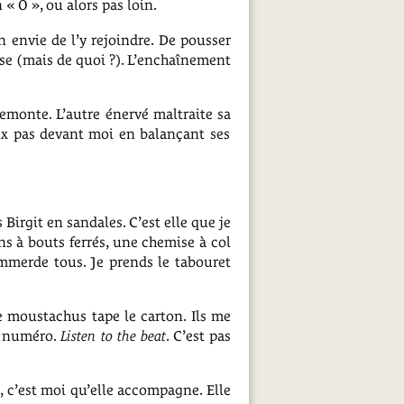
« O », ou alors pas loin.
ien envie de l’y rejoindre. De pousser
euse (mais de quoi ?). L’enchaînement
remonte. L’autre énervé maltraite sa
ux pas devant moi en balançant ses
 Birgit en sandales. C’est elle que je
ins à bouts ferrés, une chemise à col
mmerde tous. Je prends le tabouret
e moustachus tape le carton. Ils me
it numéro.
Listen to the beat
. C’est pas
e, c’est moi qu’elle accompagne. Elle