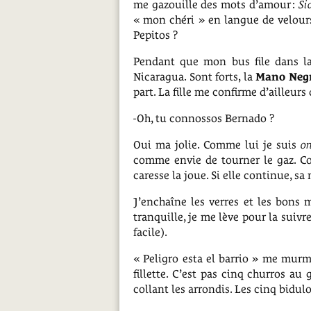
me gazouille des mots d’amour :
Si
« mon chéri » en langue de velours
Pepitos ?
Pendant que mon bus file dans la 
Nicaragua. Sont forts, la
Mano Neg
part. La fille me confirme d’ailleurs 
-Oh, tu connossos Bernado ?
Oui ma jolie. Comme lui je suis
on
comme envie de tourner le gaz. Co
caresse la joue. Si elle continue, sa 
J’enchaîne les verres et les bons 
tranquille, je me lève pour la suivr
facile).
« Peligro esta el barrio » me murmur
fillette. C’est pas cinq churros a
collant les arrondis. Les cinq bid