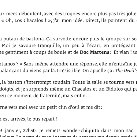
x mecs déboulent, avec des trognes encore plus pas très jolies (s
 Oh, Los Chacalos ! », j’ai mon idée. Direct, ils pointent du 
la putain de bastoña. Ça survolte encore plus le groupe sur sc
e. Moi je savoure tranquille, un peu à l’écart, en protégean
etue gentiment à coups de boule et de
Doc Martens
: Et vlan ! 
montamos ? » Sans même attendre une réponse, elle m’entraîne ju
alançant du viens par là. Irrésistible. On appelle ça :
The Devil’
, la baston s’interrompt soudain. Toute la salle se tourne vers
rs doigts, et je surprends même un Chacalos et un Bidulos qui p
peu ce moment de fraternité, mais enfin…
rne vers moi avec un petit clin d’œil et me dit :
est arrivés, le bus repart !
3 janvier, 22h30. Je remets wonder-chiquita dans mon sac. Je