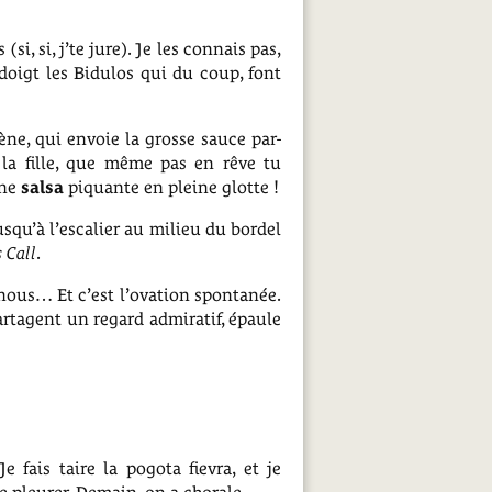
i, si, j’te jure). Je les connais pas,
doigt les Bidulos qui du coup, font
ène, qui envoie la grosse sauce par-
t la fille, que même pas en rêve tu
une
salsa
piquante en pleine glotte !
squ’à l’escalier au milieu du bordel
s Call
.
 nous… Et c’est l’ovation spontanée.
artagent un regard admiratif, épaule
 fais taire la pogota fievra, et je